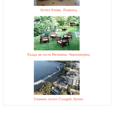
Хотел Атива, Лозенец
Къща за гости Велиана, Черноморец
Семеен хотел Съндей, Китен