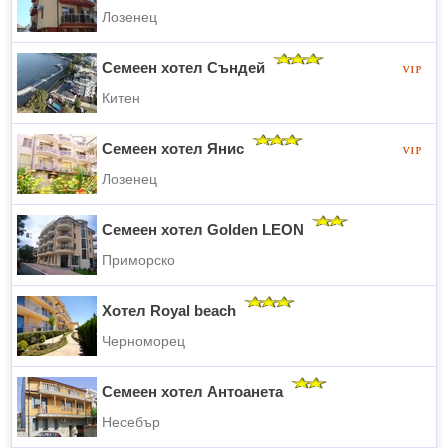
Лозенец
Семеен хотел Съндей
Китен
Семеен хотел Янис
Лозенец
Семеен хотел Golden LEON
Приморско
Хотел Royal beach
Черноморец
Семеен хотел Антоанета
Несебър